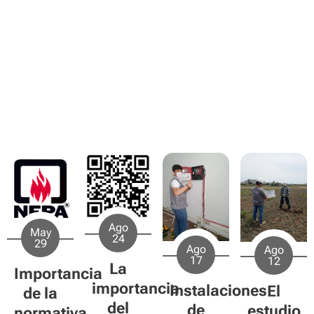
Ago
May
24
29
Ago
Ago
17
12
La
Importancia
importancia
Instalaciones
El
de la
del
de
estudio
normativa