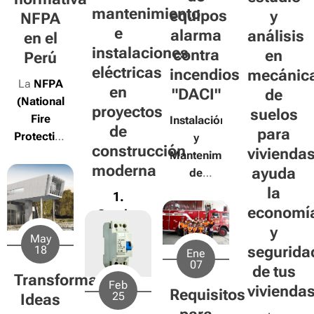
mantenimiento
equipos
y
NFPA
e
alarma
análisis
en el
instalaciones
contra
en
Perú
eléctricas
incendios
mecánic
La
NFPA
en
"DACI"
de
(National
proyectos
suelos
Fire
Instalación
de
para
Protection
y
construcción
vivienda
Association)
Mantenimiento
moderna
ayuda
es una
de
organización
Equipos
la
1.
internacional
de
economí
Cuadro
sin fines
Alarma
y
de
May
de lucro
Contra
Cargas:
segurida
18
Ene
fundada
Incendios:
07
El
de tus
en 1896
Transformando
Corazón
Feb
vivienda
Requisitos
en
25
Ideas
del
Estados